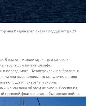
.
стороны Индийского океана поддувает до 20
до
. В темноте искали муринги, о которых
 на небольшом пятаке шельфа.
сь в полседьмого. Позавтракали, прибрались и
 свете дня выяснилось, что мы удачно встали
ливают суда и привозят туристов.
ми, но мы пока об этом не знаем. Веселимся.
ый гостевой флаг означает объявление войны.