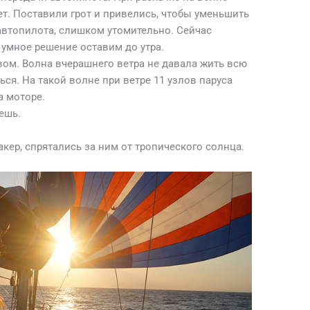
т. Поставили грот и привелись, чтобы уменьшить
 автопилота, слишком утомительно. Сейчас
 умное решение оставим до утра.
евом. Волна вчерашнего ветра не давала жить всю
ься. На такой волне при ветре 11 узлов паруса
а моторе.
ешь.
акер, спрятались за ним от тропического солнца.