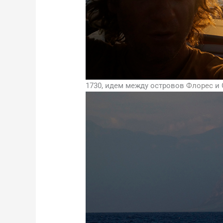
1730, идем между островов
Флорес
и 