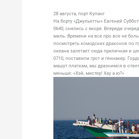
28 августа, порт Купанг
На борту «Джульетты» Евгений Суббот
0640, снялись с якоря. Впереди очер
миль. Времени на все про все не боль
посмотреть
комодских драконов
по п
океана залетает сюда приличная и це
0710, поставили грот и геннакер. Го
машут платкам, мы дразнимся в ответ
меньше: «Хэй, мистер! Хау а ю?»