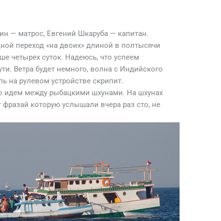
ин — матрос, Евгений Шкаруба — капитан.
едной переход «на двоих» длиной в полтысячи
ше четырех суток. Надеюсь, что успеем
ути. Ветра будет немного, волна с Индийского
пь на рулевом устройстве скрипит.
рдо идем между рыбацкими шхунами. На шхунах
 фразай которую услышали вчера раз сто, не