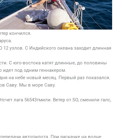
етер кончился.
аруса.
SO 12 узлов. С Индийского океана заходит длинная
ости. С юго-востока катят длинные, до половины
о идет под одним геннакером.
одня на небе новый месяц. Первый раз показался.
ров Саву. Мы в
море Саву
.
Отсчет лага 56543тмили. Ветер от SO, сменили галс,
 передачи автопилота. При раскачке на волне