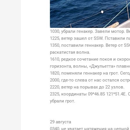
1030, убрали генакер. Завели мотор. В
1225, ветер зашел от SSW. Пставили п
1350, поставили геннакер. Ветер от S
раскатистая волна.
1610, редкое сочетание покоя и скор
горизонта, волны, «Джульетта» плавн
1820, поменяли геннакер на грот. Сег
2000, где-то слева от нас остался ост
2220, ветер на порывах до 22 узлов.
2325, координаты 09*46.8S 121*51.4E. 
убрали грот.
29 августа
0340, не хватает натяжения на цепной