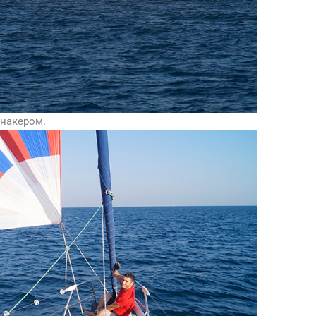
ннакером.