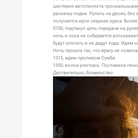
шестерня автопиолота проскальзывае
раскачку лодки. Рулить на двоих, без
получается идти севрнее курса. Более
0750, подтянул цепь передачи на рул
ночь и пока не собирается успокаиват
будут хлопать и не дадут хода. Идем н
Ночь прошла так, что врагу не пожела
1315, идем проливом Сумба.
1350, волна улеглась. Поставили генн
Дествительно, блаженство.