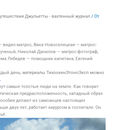
утешествия Джульетты - вахтенный журнал
/ От
— видео-матрос, Вика Новоселецкая — матрос-
-ученый, Николай Данилов — матрос-фотограф,
ема Лебедев — помощник капитана, Евгений
ждый день,
материалы ТихоокенЭтоноЭксп можно
о
.
вут самые толстые люди на земле. Как говорит
нетическая предрасположенность, западный образ
пособия делают из самоанцев настоящих
ьше двух лет, работает хирургом в госпитале. Он
ьё.