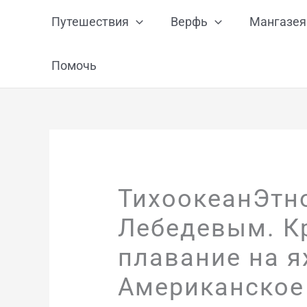
Перейти
Путешествия
Верфь
Мангазея
к
содержимому
Помочь
ТихоокеанЭтн
Лебедевым. К
плавание на я
Американское