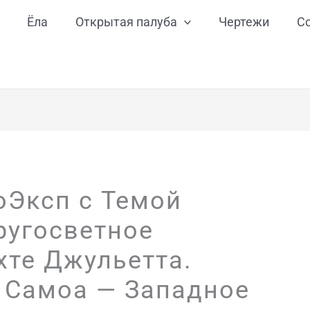
Ёла
Открытая палуба
Чертежи
С
оЭксп с Темой
ругосветное
хте Джульетта.
 Самоа — Западное