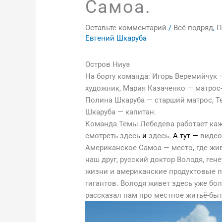
Самоа.
Оставьте комментарий
/
Всё подряд
,
П
Евгений Шкаруба
Остров Ниуэ
На борту команда: Игорь Веремийчук 
художник, Мария Казаченко — матрос
Полина Шкаруба — старший матрос, Т
Шкаруба — капитан.
Команда Темы Лебедева работает ка
смотреть здесь
и
здесь.
А тут —
виде
Американское Самоа — место, где жи
наш друг, русский доктор Володя, ге
жизни и американские продуктовые 
гигантов. Володя живет здесь уже бол
рассказал нам про местное житьё-быт