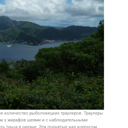
шое количество рыболовецких траулеров. Траулеры
ак у жирафов шеями и с наблюдательными
ть тунца в океане. Эти поднятые над корпусом