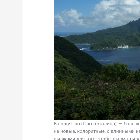
В порту Паго-Паго (столица), — боль
не новые, колоритные, с длинными к
вышками для того, чтобы высматрива