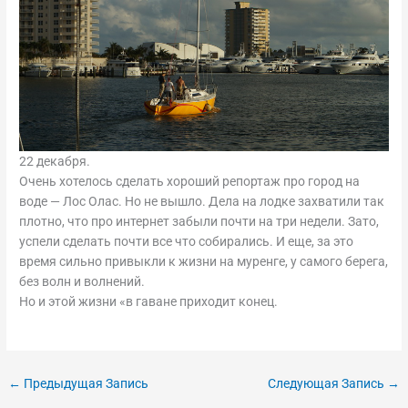
22 декабря.
Очень хотелось сделать хороший репортаж про город на
воде — Лос Олас. Но не вышло. Дела на лодке захватили так
плотно, что про интернет забыли почти на три недели. Зато,
успели сделать почти все что собирались. И еще, за это
время сильно привыкли к жизни на муренге, у самого берега,
без волн и волнений.
Но и этой жизни «в гаване приходит конец.
←
Предыдущая Запись
Следующая Запись
→