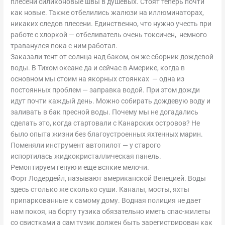
плесени силиконовые швы в душевых. Стоят теперь почти
как новые. Также отбелились жалюзи на иллюминаторах,
никаких следов плесени. Единственно, что нужно учесть при
работе с хлоркой — отбеливатель очень токсичен, немного
траванулся пока с ним работал.
Заказали тент от солнца над баком, он же сборник дождевой
воды. В Тихом океане да и сейчас в Америке, когда в
основном мы стоим на якорных стоянках — одна из
постоянных проблем — заправка водой. При этом дожди
идут почти каждый день. Можно собирать дождевую воду и
заливать в бак пресной воды. Почему мы не догадались
сделать это, когда стартовали с Канарских островов? Не
было опыта жизни без благоустроенных яхтенных марин.
Поменяли инструмент автопилот — у старого
испортилась жидкокристаллическая панель.
Ремонтируем геную и еще всякие мелочи.
Форт Лодердейл, называют американской Венецией. Воды
здесь столько же сколько суши. Каналы, мосты, яхты
припаркованные к самому дому. Водная полиция не дает
нам покоя, на борту тузика обязательно иметь спас-жилеты
со свистками а сам тузик должен быть зарегистрирован как