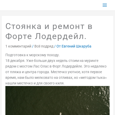
Перейти
к
содержимому
Стоянка и ремонт в
Форте Лодердейл.
1 комментарий
/
Всё подряд
/ От
Евгений Шкаруба
Подготовка к морскому походу.
18 декабря. Уже больше двух недель стоим на муринге
рядом с мостом Лас Олас в Форт Лодердейле. Это недалеко
от пляжа и центра города. Местечко уютное, хотя первое
время, нам было мелковато на отливах, но «методом тыка»
нашли местечко и для своего киля.