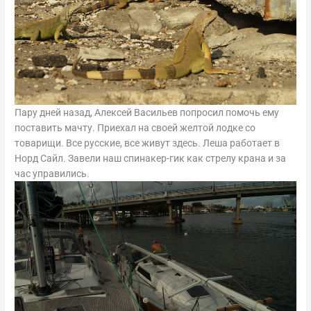
Пару дней назад, Алексей Васильев попросил помочь ему
поставить мачту. Приехал на своей желтой лодке со
товарищи. Все русские, все живут здесь. Леша работает в
Норд Сайл. Завели наш спинакер-гик как стрелу крана и за
час управились.