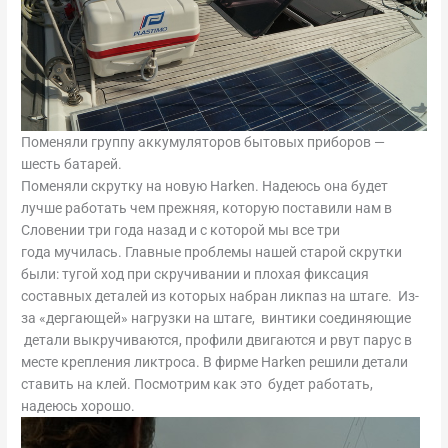
Поменяли группу аккумуляторов бытовых приборов —
шесть батарей.
Поменяли скрутку на новую Harken. Надеюсь она будет
лучше работать чем прежняя, которую поставили нам в
Словении три года назад и с которой мы все три
года мучилась. Главные проблемы нашей старой скрутки
были: тугой ход при скручивании и плохая фиксация
составных деталей из которых набран ликпаз на штаге. Из-
за «дергающей» нагрузки на штаге, винтики соединяющие
детали выкручиваются, профили двигаются и рвут парус в
месте крепления ликтроса. В фирме Harken решили детали
ставить на клей. Посмотрим как это будет работать,
надеюсь хорошо.