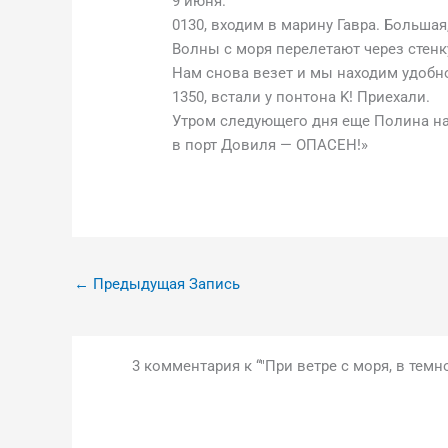
9 июня.
0130, входим в марину Гавра. Большая
Волны с моря перелетают через стен
Нам снова везет и мы находим удобно
1350, встали у понтона K! Приехали.
Утром следующего дня еще Полина нах
в порт Довиля — ОПАСЕН!»
←
Предыдущая Запись
3 комментария к “"При ветре с моря, в темн