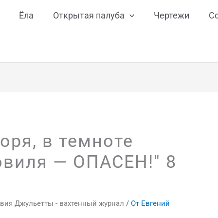
Ёла
Открытая палуба
Чертежи
С
оря, в темноте
овиля — ОПАСЕН!" 8
вия Джульетты - вахтенный журнал
/ От
Евгений