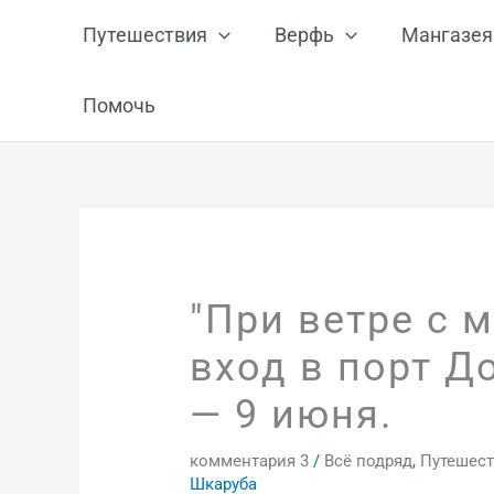
Перейти
Путешествия
Верфь
Мангазея
к
содержимому
Помочь
"При ветре с м
вход в порт Д
— 9 июня.
комментария 3
/
Всё подряд
,
Путешест
Шкаруба