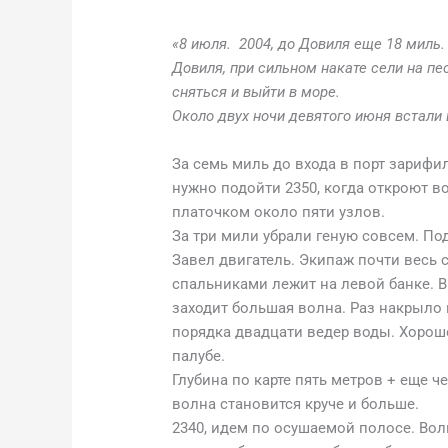
«8 июля. 2004, до Довиля еще 18 миль.
Довиля, при сильном накате сели на пе
сняться и выйти в море.
Около двух ночи девятого июня встали 
За семь миль до входа в порт зарифил
нужно подойти 2350, когда откроют в
платочком около пяти узлов.
За три мили убрали геную совсем. По
Завел двигатель. Экипаж почти весь
спальниками лежит на левой банке. 
заходит большая волна. Раз накрыло 
порядка двадцати ведер воды. Хорош
палубе.
Глубина по карте пять метров + еще ч
волна становится круче и больше.
2340, идем по осушаемой полосе. Вол