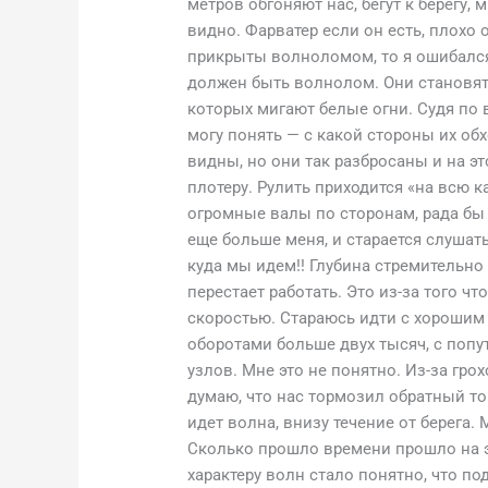
метров обгоняют нас, бегут к берегу,
видно. Фарватер если он есть, плохо 
прикрыты волноломом, то я ошибался
должен быть волнолом. Они становятс
которых мигают белые огни. Судя по 
могу понять — с какой стороны их об
видны, но они так разбросаны и на э
плотеру. Рулить приходится «на всю ка
огромные валы по сторонам, рада бы в
еще больше меня, и старается слушат
куда мы идем!! Глубина стремительно
перестает работать. Это из-за того чт
скоростью. Стараюсь идти с хорошим 
оборотами больше двух тысяч, с попу
узлов. Мне это не понятно. Из-за гр
думаю, что нас тормозил обратный то
идет волна, внизу течение от берега. 
Сколько прошло времени прошло на эт
характеру волн стало понятно, что по