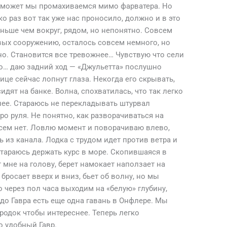
 может мы промахиваемся мимо фарватера. Но
о раз вот так уже нас проносило, должно и в это
еньше чем вокруг, рядом, но непонятно. Совсем
ых сооружению, осталось совсем немного, но
но. Становится все тревожнее… Чувствую что сели
ыло… даю задний ход — «Джульетта» послушно
лице сейчас лопнут глаза. Некогда его скрывать,
идят на банке. Волна, спохватилась, что так легко
нее. Стараюсь не перекладывать штурвал
о руля. Не понятно, как разворачиваться на
всем нет. Ловлю момент и поворачиваю влево,
 из канала. Лодка с трудом идет против ветра и
Стараюсь держать курс в море. Скопившаяся в
мне на голову, берет намокает наползает на
 бросает вверх и вниз, бьет об волну, но мы
о через пол часа выходим на «белую» глубину,
 до Гавра есть еще одна гавань в Онфлере. Мы
родок чтобы интереснее. Теперь легко
о удобный Гавр.