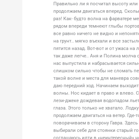
Правильно ли я посчитал высоту или
продолжаем двигаться вперед. Скольк
раз! Как- будто волна на фарватере м
рядом впереди темнеют глыбы портов
все равно ничего не видно и непонят
на грунт.. мягко въехали и все заст
пятится назад. Вот-вот и от ужаса на 
так даже легче.. Аня и Полина молча с
нас выпустила и набрасывается силь
слишком сильно чтобы не сломать пер
такой волне и места для маневра со
даю передний ход. Начинаем выходить
волны. Нос кидает в право и влево. 
лези-джеке дождевая водопадом льет 
глаза. Этого только не хватало. Лодку
продолжаем двигаться на ветер. Где-т
поворачиваем в сторону Гавра. Здесь
выбирали себе для стоянки старый го
соглашаюсь идти в «неинтересный» н