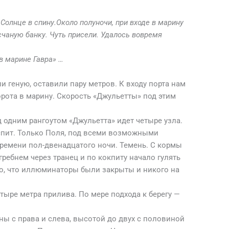
 Солнце в спину.Около полуночи, при входе в марину
счаную банку. Чуть присели. Удалось вовремя
в марине Гавра» …
и геную, оставили пару метров. К входу порта нам
орота в марину. Скорость «Джульетты» под этим
д одним рангоутом «Джульетта» идет четыре узла.
 спит. Только Поля, под всеми возможными
Времени пол-двенадцатого ночи. Темень. С кормы
гребнем через транец и по кокпиту начало гулять
о, что иллюминаторы были закрыты и никого на
етыре метра прилива. По мере подхода к берегу —
ны с права и слева, высотой до двух с половиной