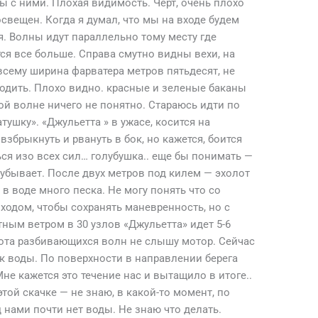
 мы с ними. Плохая видимость. Черт, очень плохо
освещен. Когда я думал, что мы на входе будем
. Волны идут параллельно тому месту где
я все больше. Справа смутно видны вехи, на
всему ширина фарватера метров пятьдесят, не
ходить. Плохо видно. красные и зеленые баканы
той волне ничего не понятно. Стараюсь идти по
тушку». «Джульетта » в ужасе, косится на
збрыкнуть и рвануть в бок, но кажется, боится
ься изо всех сил… голубушка.. еще бы понимать —
 убывает. После двух метров под килем — эхолот
о в воде много песка. Не могу понять что со
ходом, чтобы сохранять маневренность, но с
тным ветром в 30 узлов «Джульетта» идет 5-6
охота разбивающихся волн не слышу мотор. Сейчас
к воды. По поверхности в направлении берега
Мне кажется это течение нас и вытащило в итоге..
ой скачке — не знаю, в какой-то момент, по
д нами почти нет воды. Не знаю что делать.