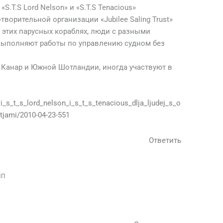
S.T.S Lord Nelson» и «S.T.S Tenacious»
ворительной организации «Jubilee Saling Trust»
 этих парусных кораблях, люди с разными
ыполняют работы по управлению судном без
 Канар и Южной Шотландии, иногда участвуют в
i_s_t_s_lord_nelson_i_s_t_s_tenacious_dlja_ljudej_s_o
tjami/2010-04-23-551
Ответить
ПП