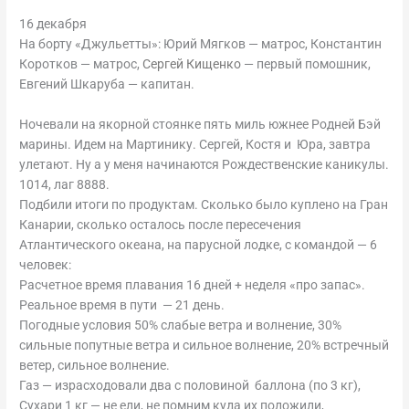
16 декабря
На борту «Джульетты»: Юрий Мягков — матрос, Константин
Коротков — матрос,
Сергей Кищенко
— первый помошник,
Евгений Шкаруба — капитан.
Ночевали на якорной стоянке пять миль южнее Родней Бэй
марины. Идем на Мартинику. Сергей, Костя и Юра, завтра
улетают. Ну а у меня начинаются Рождественские каникулы.
1014, лаг 8888.
Подбили итоги по продуктам. Сколько было куплено на Гран
Канарии, сколько осталось после пересечения
Атлантического океана, на парусной лодке, с командой — 6
человек:
Расчетное время плавания 16 дней + неделя «про запас».
Реальное время в пути — 21 день.
Погодные условия 50% слабые ветра и волнение, 30%
сильные попутные ветра и сильное волнение, 20% встречный
ветер, сильное волнение.
Газ — израсходовали два с половиной баллона (по 3 кг),
Сухари 1 кг — не ели, не помним куда их положили,