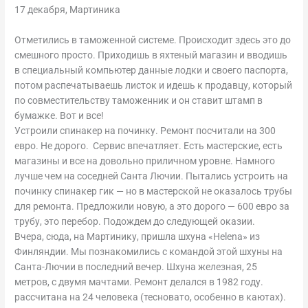
17 декабря, Мартиника
Отметились в таможенной системе. Происходит здесь это до
смешного просто. Приходишь в яхтеный магазин и вводишь
в специальный компьютер данные лодки и своего паспорта,
потом распечатываешь листок и идешь к продавцу, который
по совместительству таможенник и он ставит штамп в
бумажке. Вот и все!
Устроили спинакер на починку. Ремонт посчитали на 300
евро. Не дорого. Сервис впечатляет. Есть мастерские, есть
магазины и все на довольно приличном уровне. Намного
лучше чем на соседней Санта Лючии. Пытались устроить на
починку спинакер гик — но в мастерской не оказалось трубы
для ремонта. Предложили новую, а это дорого — 600 евро за
трубу, это перебор. Подождем до следующей оказии.
Вчера, сюда, на Мартинику, пришла шхуна «Helena» из
Финляндии. Мы познакомились с командой этой шхуны на
Санта-Лючии в последний вечер. Шхуна железная, 25
метров, с двумя мачтами. Ремонт делался в 1982 году.
рассчитана на 24 человека (тесновато, особенно в каютах).