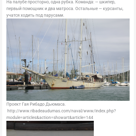
На палубе просторно, одна рубка. Команда: — шкипер,
первый помощник и два матроса. Остальные — курсанты,
учатся ходить под парусами.
Проект Гая Рибадо Дьюмаса.
http://www.ribadeaudumas.com/naval/www/index.php?
module=articles&action=showart&article=144