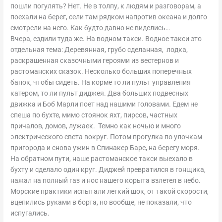
пошли погулять? Нет. Не в толпу, к людям и разговорам, а
поехали на берег, сели там рядком напротив океана и долго
смотрели на него. Как будто давно не виделись…
Вчера, ездили туда же. На водном такси. Водное такси это
отдельная тема: Деревянная, грубо сделанная, лодка,
раскрашенная сказочными героями из вестернов и
растоманских сказок. Несколько больших поперечных
банок, чтобы сидеть. На корме то ли пульт управления
катером, то ли пульт диджея. Два больших подвесных
движка и Боб Марли поет над нашими головами. Едем не
спеша по бухте, мимо стоянок яхт, пирсов, частных
причалов, домов, лужаек. Темно как ночью и много
электрического света вокруг. Потом прогулка по улочкам
пригорода и снова ужин в Спинакер Баре, на берегу моря.
На обратном пути, наше растоманское такси выехало в
бухту и сделало один круг. Диджей превратился в гонщика,
нажал на полный газ и нос нашего корыта взлетел в небо.
Морские практики испытали легкий шок, от такой скорости,
вцепились руками в борта, но вообще, не показали, что
испугались.