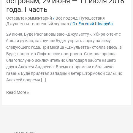
островам, 29 июня — 11 июля 2018
11
июля
года. I часть
2018
Оставьте комментарий
/
Всё подряд
,
Путешествия
года.
Джульетты - вахтенный журнал
/ От
Евгений Шкаруба
I
часть
29 июня, Будё Распаковываю «Джульетту». Убираю тент с
бака и думаю, как лучше будет укрыть лодку на зиму
следующего года. Три месяца «Джульетта» стояла здесь, в
Будё, напротив Лофотенских островов. Стоянка прошла
благополучно исключительно благодаря заботе нашего
друга Алексея Андреева. Время от времени в большую
гавань Будё прилетал западный ветер штормовой силы, но
Алексей вовремя […]
Read More »