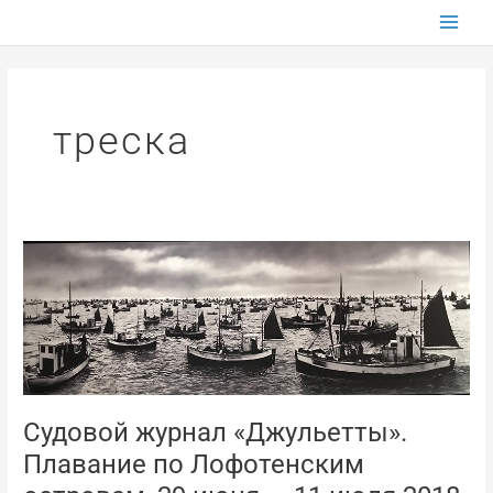
Перейти
к
содержимому
треска
Судовой
журнал
«Джульетты».
Плавание
по
Лофотенским
островам,
29
Судовой журнал «Джульетты».
июня
Плавание по Лофотенским
—