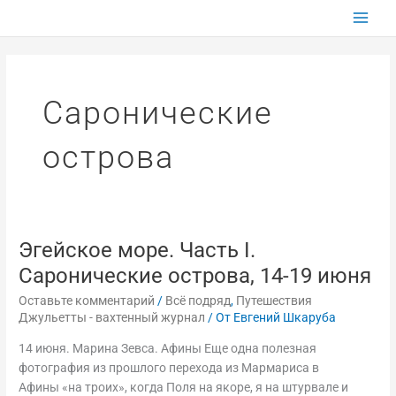
Перейти
к
содержимому
Саронические
острова
Эгейское море. Часть I.
Эгейское
море.
Саронические острова, 14-19 июня
Часть
Оставьте комментарий
/
Всё подряд
,
Путешествия
I.
Джульетты - вахтенный журнал
/ От
Евгений Шкаруба
Саронические
острова,
14 июня. Марина Зевса. Афины Еще одна полезная
14-
фотография из прошлого перехода из Мармариса в
19
Афины «на троих», когда Поля на якоре, я на штурвале и