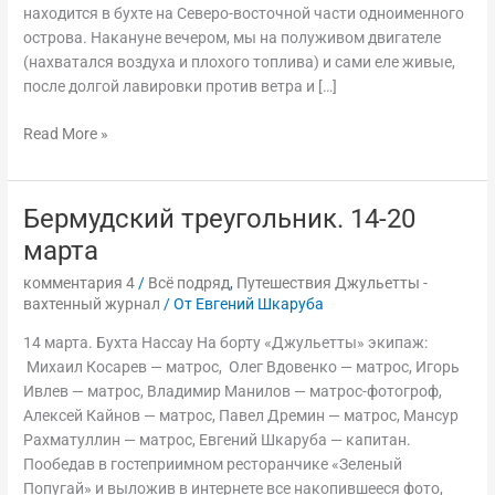
находится в бухте на Северо-восточной части одноименного
острова. Накануне вечером, мы на полуживом двигателе
(нахватался воздуха и плохого топлива) и сами еле живые,
после долгой лавировки против ветра и […]
Read More »
Бермудский треугольник. 14-20
Бермудский
треугольник.
марта
14-
комментария 4
/
Всё подряд
,
Путешествия Джульетты -
20
вахтенный журнал
/ От
Евгений Шкаруба
марта
14 марта. Бухта Нассау На борту «Джульетты» экипаж:
Михаил Косарев — матрос, Олег Вдовенко — матрос, Игорь
Ивлев — матрос, Владимир Манилов — матрос-фотогроф,
Алексей Кайнов — матрос, Павел Дремин — матрос, Мансур
Рахматуллин — матрос, Евгений Шкаруба — капитан.
Пообедав в гостеприимном ресторанчике «Зеленый
Попугай» и выложив в интернете все накопившееся фото,