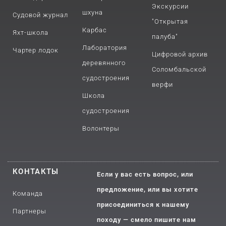
Экскурсии
шхуна
Судовой журнал
"Открытая
Карбас
Яхт-школа
палуба"
Лаборатория
Чартер лодок
Цифровой архив
деревянного
Соломбальской
судостроения
верфи
Школа
судостроения
Волонтеры
КОНТАКТЫ
Если у вас есть вопрос, или
предложение, или вы хотите
Команда
присоединиться к нашему
Партнеры
походу — смело пишите нам