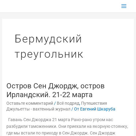
Перейти
к
содержимому
Бермудский
треугольник
Остров Сен Джордж, остров
Остров
Сен
Ирландский. 21-22 марта
Джордж,
Оставьте комментарий
/
Всё подряд
,
Путешествия
остров
Джульетты - вахтенный журнал
/ От
Евгений Шкаруба
Ирландский.
21-
Гавань Сен Джорджа 21 марта Рано-рано утром нас
22
разбудили таможенники. Они приехали на якорную стоянку,
марта
где мы встали по приходу в Сен Джордж. Сен Джордж