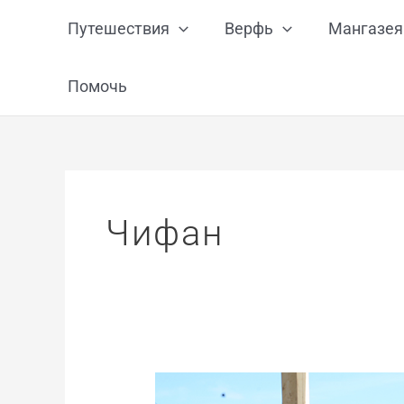
Перейти
Путешествия
Верфь
Мангазея
к
содержимому
Помочь
Чифан
Андрей