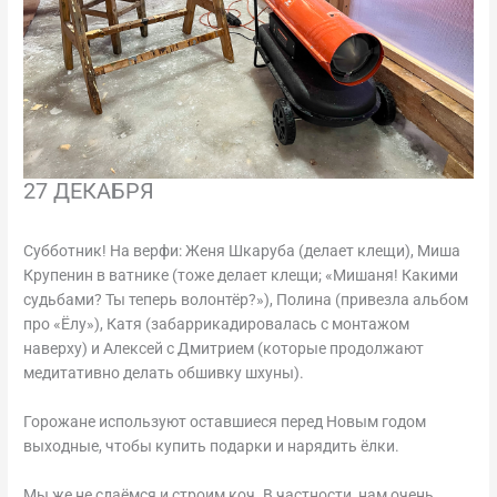
27 ДЕКАБРЯ
Субботник! На верфи: Женя Шкаруба (делает клещи), Миша
Крупенин в ватнике (тоже делает клещи; «Мишаня! Какими
судьбами? Ты теперь волонтёр?»), Полина (привезла альбом
про «Ёлу»), Катя (забаррикадировалась с монтажом
наверху) и Алексей с Дмитрием (которые продолжают
медитативно делать обшивку шхуны).
Горожане используют оставшиеся перед Новым годом
выходные, чтобы купить подарки и нарядить ёлки.
Мы же не сдаёмся и строим коч. В частности, нам очень