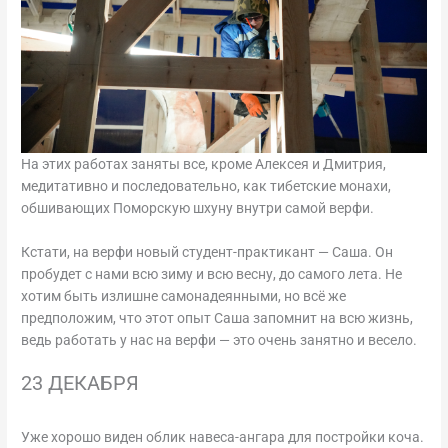
На этих работах заняты все, кроме Алексея и Дмитрия,
медитативно и последовательно, как тибетские монахи,
обшивающих Поморскую шхуну внутри самой верфи.
Кстати, на верфи новый студент-практикант — Саша. Он
пробудет с нами всю зиму и всю весну, до самого лета. Не
хотим быть излишне самонадеянными, но всё же
предположим, что этот опыт Саша запомнит на всю жизнь,
ведь работать у нас на верфи — это очень занятно и весело.
23 ДЕКАБРЯ
Уже хорошо виден облик навеса-ангара для постройки коча.