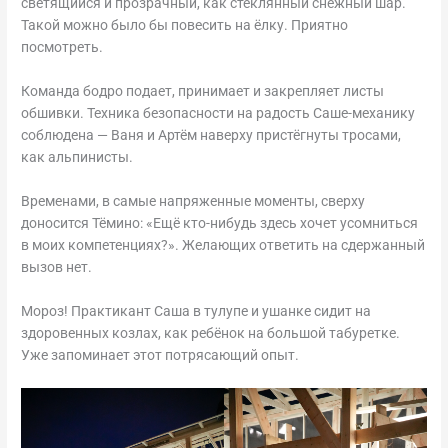
светящийся и прозрачный, как стеклянный снежный шар.
Такой можно было бы повесить на ёлку. Приятно
посмотреть.
Команда бодро подает, принимает и закрепляет листы
обшивки. Техника безопасности на радость Саше-механику
соблюдена — Ваня и Артём наверху пристёгнуты тросами,
как альпинисты.
Временами, в самые напряженные моменты, сверху
доносится Тёмино: «Ещё кто-нибудь здесь хочет усомниться
в моих компетенциях?». Желающих ответить на сдержанный
вызов нет.
Мороз! Практикант Саша в тулупе и ушанке сидит на
здоровенных козлах, как ребёнок на большой табуретке.
Уже запоминает этот потрясающий опыт.