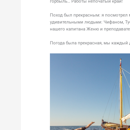
горбыль… Работы непочатый край!
Поход был прекрасным: я посмотрел 
удивительными людьми: Чифаном, Тус
нашего капитана Женю и преподават
Погода была прекрасная, мы каждый д