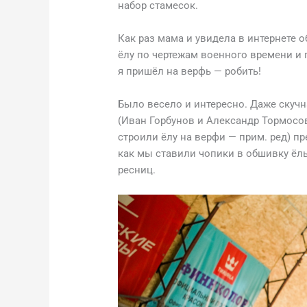
набор стамесок.
Как раз мама и увидела в интернете о
ёлу по чертежам военного времени и п
я пришёл на верфь — робить!
Было весело и интересно. Даже скучн
(Иван Горбунов и Александр Тормосов
строили ёлу на верфи — прим. ред) п
как мы ставили чопики в обшивку ёл
ресниц.