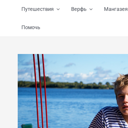
Перейти
Путешествия
Верфь
Мангазея
к
содержимому
Помочь