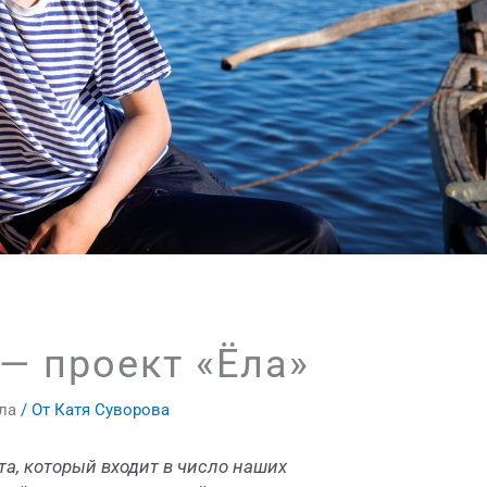
— проект «Ёла»
ла
/ От
Катя Суворова
та, который входит в число наших