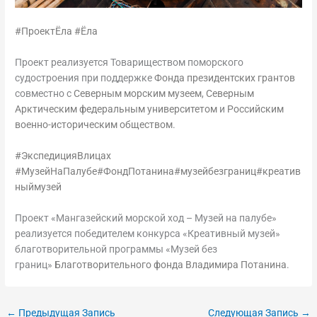
#ПроектЁла
#Ёла
Проект реализуется Товариществом поморского
судостроения при поддержке
Фонда президентских грантов
совместно с
Северным морским музеем
,
Северным
Арктическим федеральным университетом
и
Российским
военно-историческим обществом
.
#ЭкспедицияВлицах
#МузейНаПалубе
#ФондПотанина
#музейбезграниц
#креатив
ныймузей
Проект «Мангазейский морской ход – Музей на палубе»
реализуется победителем конкурса «Креативный музей»
благотворительной программы «Музей без
границ»
Благотворительного фонда Владимира Потанина
.
←
Предыдущая Запись
Следующая Запись
→