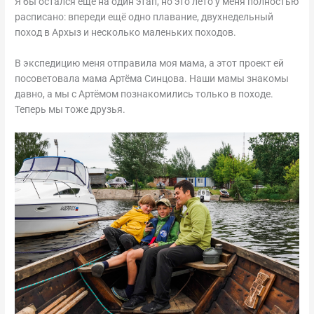
Я бы остался ещё на один этап, но это лето у меня полностью
расписано: впереди ещё одно плавание, двухнедельный
поход в Архыз и несколько маленьких походов.
В экспедицию меня отправила моя мама, а этот проект ей
посоветовала мама Артёма Синцова. Наши мамы знакомы
давно, а мы с Артёмом познакомились только в походе.
Теперь мы тоже друзья.