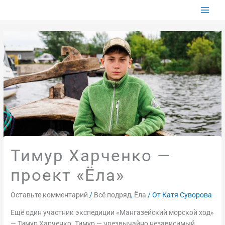
Перейти
к
содержимому
Тимур Харченко —
проект «Ёла»
Оставьте комментарий
/
Всё подряд
,
Ёла
/ От
Катя Суворова
Ещё один участник экспедиции «Мангазейский морской ход»
— Тимур Харченко. Тимур — чрезвычайно независимый