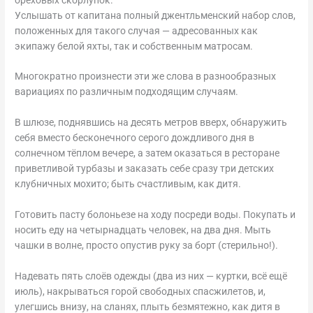
Услышать от капитана полный джентльменский набор слов,
положенных для такого случая — адресованных как
экипажу белой яхты, так и собственным матросам.
Многократно произнести эти же слова в разнообразных
вариациях по различным подходящим случаям.
В шлюзе, поднявшись на десять метров вверх, обнаружить
себя вместо бесконечного серого дождливого дня в
солнечном тёплом вечере, а затем оказаться в ресторане
приветливой турбазы и заказать себе сразу три детских
клубничных мохито; быть счастливым, как дитя.
Готовить пасту болоньезе на ходу посреди воды. Покупать и
носить еду на четырнадцать человек, на два дня. Мыть
чашки в волне, просто опустив руку за борт (стерильно!).
Надевать пять слоёв одежды (два из них — куртки, всё ещё
июль), накрываться горой свободных спасжилетов, и,
улегшись внизу, на сланях, плыть безмятежно, как дитя в