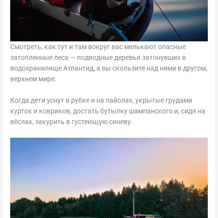
Смотреть, как тут и там вокруг вас мелькают опасные
затопленные леса — подводные деревья затонувших в
водохранилище Атлантид, а вы скользите над ними в другом,
верхнем мире.
Когда дети уснут в рубке и на пайолах, укрытые грудами
курток и ковриков, достать бутылку шампанского и, сидя на
вёслах, закурить в густеющую синеву.