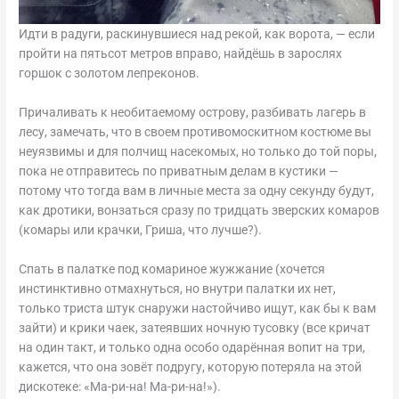
Идти в радуги, раскинувшиеся над рекой, как ворота, — если
пройти на пятьсот метров вправо, найдёшь в зарослях
горшок с золотом лепреконов.
Причаливать к необитаемому острову, разбивать лагерь в
лесу, замечать, что в своем противомоскитном костюме вы
неуязвимы и для полчищ насекомых, но только до той поры,
пока не отправитесь по приватным делам в кустики —
потому что тогда вам в личные места за одну секунду будут,
как дротики, вонзаться сразу по тридцать зверских комаров
(комары или крачки, Гриша, что лучше?).
Спать в палатке под комариное жужжание (хочется
инстинктивно отмахнуться, но внутри палатки их нет,
только триста штук снаружи настойчиво ищут, как бы к вам
зайти) и крики чаек, затеявших ночную тусовку (все кричат
на один такт, и только одна особо одарённая вопит на три,
кажется, что она зовёт подругу, которую потеряла на этой
дискотеке: «Ма-ри-на! Ма-ри-на!»).