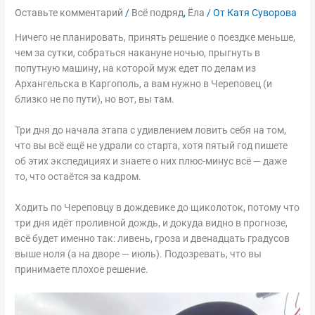
Оставьте комментарий
/
Всё подряд
,
Ёла
/ От
Катя Суворова
Ничего не планировать, принять решение о поездке меньше,
чем за сутки, собраться накануне ночью, прыгнуть в
попутную машину, на которой муж едет по делам из
Архангельска в Каргополь, а вам нужно в Череповец (и
близко не по пути), но вот, вы там.
Три дня до начала этапа с удивлением ловить себя на том,
что вы всё ещё не удрали со старта, хотя пятый год пишете
об этих экспедициях и знаете о них плюс-минус всё — даже
то, что остаётся за кадром.
Ходить по Череповцу в дождевике до щиколоток, потому что
три дня идёт проливной дождь, и докуда видно в прогнозе,
всё будет именно так: ливень, гроза и двенадцать градусов
выше ноля (а на дворе — июль). Подозревать, что вы
принимаете плохое решение.