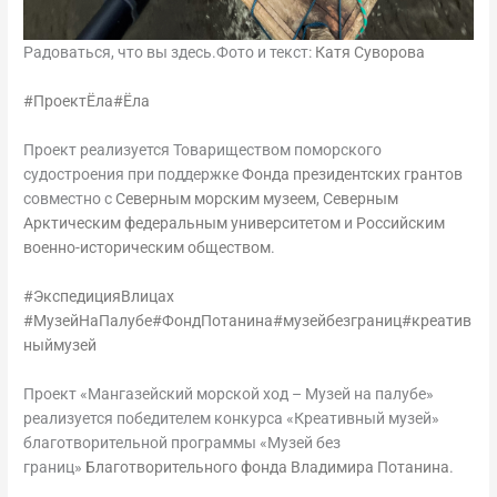
Радоваться, что вы здесь.Фото и текст:
Катя Суворова
#ПроектЁла
#Ёла
Проект реализуется Товариществом поморского
судостроения при поддержке
Фонда президентских грантов
совместно с
Северным морским музеем
,
Северным
Арктическим федеральным университетом
и
Российским
военно-историческим обществом
.
#ЭкспедицияВлицах
#МузейНаПалубе
#ФондПотанина
#музейбезграниц
#креатив
ныймузей
Проект «Мангазейский морской ход – Музей на палубе»
реализуется победителем конкурса «Креативный музей»
благотворительной программы «Музей без
границ»
Благотворительного фонда Владимира Потанина
.