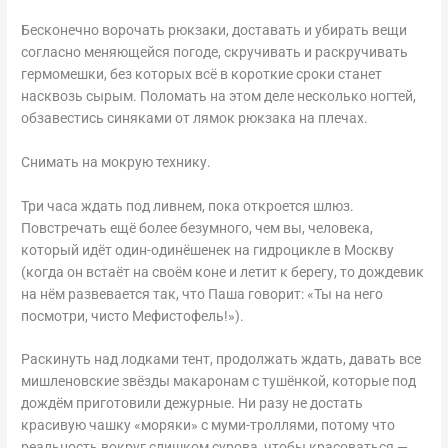
Бесконечно ворочать рюкзаки, доставать и убирать вещи
согласно меняющейся погоде, скручивать и раскручивать
гермомешки, без которых всё в короткие сроки станет
насквозь сырым. Поломать на этом деле несколько ногтей,
обзавестись синяками от лямок рюкзака на плечах.
Снимать на мокрую технику.
Три часа ждать под ливнем, пока откроется шлюз.
Повстречать ещё более безумного, чем вы, человека,
который идёт один-одинёшенек на гидроцикле в Москву
(когда он встаёт на своём коне и летит к берегу, то дождевик
на нём развевается так, что Паша говорит: «Ты на него
посмотри, чисто Мефистофель!»).
Раскинуть над лодками тент, продолжать ждать, давать все
мишленовские звёзды макаронам с тушёнкой, которые под
дождём приготовили дежурные. Ни разу не достать
красивую чашку «моряки» с муми-троллями, потому что
реальность вокруг слишком сурова, чтобы красоваться —