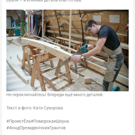
Не переключайтесь! Впереди ещё много деталей.
Текст и фото: Катя Суворова
#ПроектЁла
#ПоморскаяШхуна
#ФондПрезидентскихГрантов