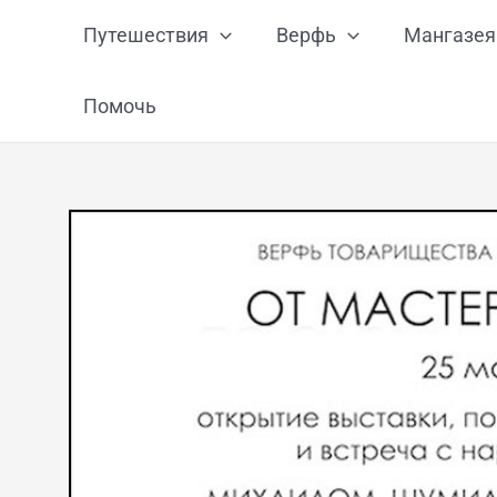
Перейти
Путешествия
Верфь
Мангазея
к
содержимому
Помочь