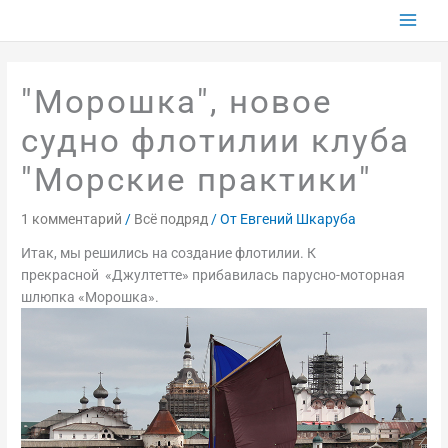
Перейти
к
содержимому
"Морошка", новое
судно флотилии клуба
"Морские практики"
1 комментарий
/
Всё подряд
/ От
Евгений Шкаруба
Итак, мы решились на создание флотилии. К
прекрасной «Джултетте» прибавилась парусно-моторная
шлюпка «Морошка».