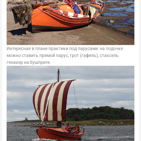
Интересная в плане практики под парусами: на лодочке
можно ставить прямой парус, грот (гафель), стаксель
генакер на бушприте.