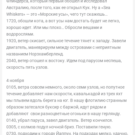
Флиндерса, который первый обошел и исследовал
Австралию, после того, как ее открыл Кук. Ну а «Sea
Whiskers» — это «Морские усы», чего тут скажешь…
1720, обошли кота, а вот усы нам достать будет не легко,
хорошо идет. Или мы плохо… Обросли вещами и
водорослями.
1920, ветер скисает, сильное течение тянет к западу. Завели
двигатель, маневрируем между островами с неприятным
названием Норзхамберленд.
2040, ветер отошел к востоку. Идем под парусом неспеша,
скорость пять узлов.
4 ноября
0105, ветра совсем немного, около семи узлов, но попутное
течение добавляет нам скорости, кавалькадой из трех яхт
мы плывем вдоль берега на юг. В нашу флотилию странным
образом затесался буксир с баржой, идут рядом и
добавляют свои разноцветные огоньки в нашу герлянду.
0140, убрал паруса, завел двигатель. Ветер кончился.
0305, с холмов подул ночной бриз. Поставили геную.
0730, подходим к городу Йаппун. На подходах мелко, удачно,