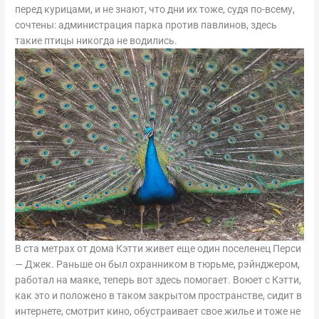
перед курицами, и не знают, что дни их тоже, судя по-всему,
сочтены: администрация парка против павлинов, здесь
такие птицы никогда не водились.
В ста метрах от дома Кэтти живет еще один поселенец Перси
— Джек. Раньше он был охранником в тюрьме, рэйнджером,
работал на маяке, теперь вот здесь помогает. Воюет с Кэтти,
как это и положено в таком закрытом пространстве, сидит в
интернете, смотрит кино, обустраивает свое жилье и тоже не