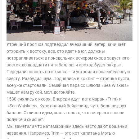
Утренний прогноз подтвердил вчерашний: ветер начинает
отходить к востоку, все, кто идет на юг, должны
поторапливаться: в понедельник вечером снова задует юго-
восток до двадцати пяти баллов, и проход будет закрыт.
Передали новость по стоянке — и устроили послеобеденную
сиесту. Разбудил шум. Поднялись в кокпит — стоянка пуста,
все уже стартовали. Семейная пара со шлюпа «Sea Wiskers»
машет нам рукой, мол, догоняйте.
1530 снялись с якоря. Впереди идут катамаран «Trim» и
«Sea Whiskers». Курс полный бейдевинд, чуть больше двух
баллов. Отлично идем, жаль только, что ветер этот после
полуночи скиснет.
Мы заметили что катамаранам здесь часто дают кошачьи
названия. Например, Trim — это кот капитана Мэтью