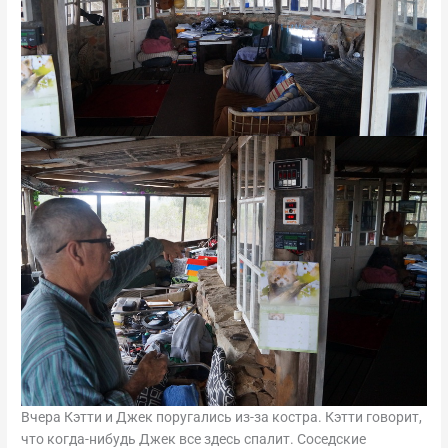
Вчера Кэтти и Джек поругались из-за костра. Кэтти говорит,
что когда-нибудь Джек все здесь спалит. Соседские