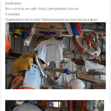
разборки.
Вот, кстати, их сайт: http://percyisland.com.au
3 ноября.
Повесили в яхт-клубе Перси вымпел м-парктиков и флаг.