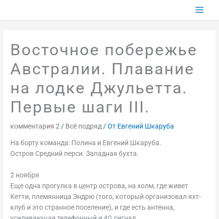
Перейти
к
содержимому
Восточное побережье
Австралии. Плавание
на лодке Джульетта.
Первые шаги III.
комментария 2
/
Всё подряд
/ От
Евгений Шкаруба
На борту команда: Полина и Евгений Шкаруба.
Остров Средний перси. Западная бухта.
2 ноября
Еще одна прогулка в центр острова, на холм, где живет
Кетти, племянница Эндрю (того, который организовал яхт-
клуб и это странное поселение), и где есть антенна,
усиливающая телефонный и 4G сигнал.