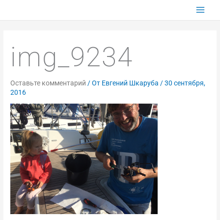
Перейти
к
содержимому
img_9234
Оставьте комментарий
/ От
Евгений Шкаруба
/
30 сентября,
2016