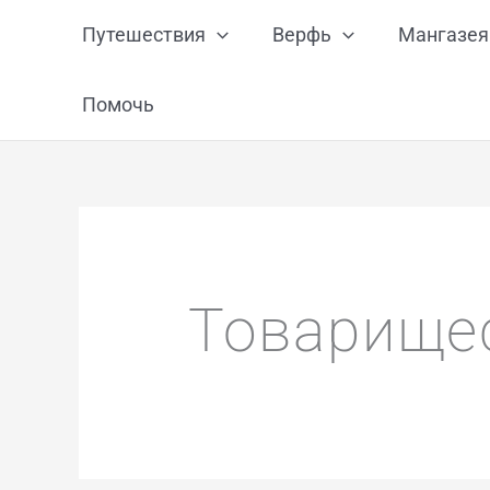
Перейти
Путешествия
Верфь
Мангазея
к
содержимому
Помочь
Товарище