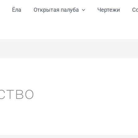
Ёла
Открытая палуба
Чертежи
С
ство