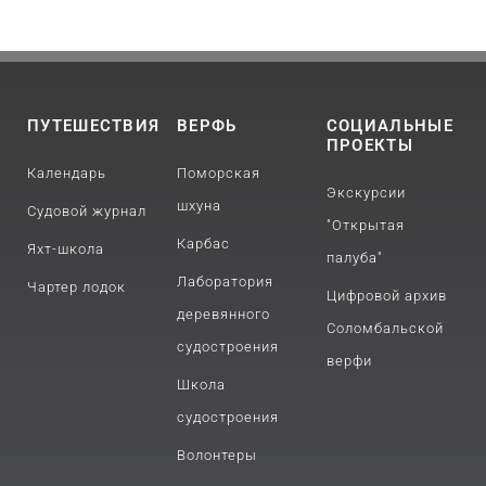
ПУТЕШЕСТВИЯ
ВЕРФЬ
СОЦИАЛЬНЫЕ
ПРОЕКТЫ
Календарь
Поморская
Экскурсии
шхуна
Судовой журнал
"Открытая
Карбас
Яхт-школа
палуба"
Лаборатория
Чартер лодок
Цифровой архив
деревянного
Соломбальской
судостроения
верфи
Школа
судостроения
Волонтеры