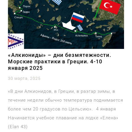
«Алкиониды» – дни безмятежности.
Морские практики в Греции. 4-10
января 2025
30 марта, 2025
«В дни Алкионидов, в Греции, в разгар зимы, в
течение недели обычно температура поднимается
более чем 20 градусов по Цельсию». 4 января
Начинается учебное плавание на лодке «Елена»
(Elan 43)