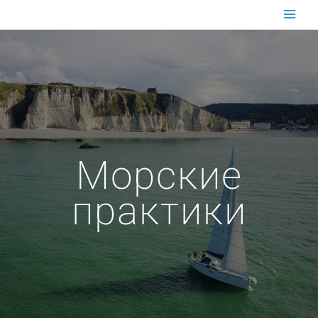
Перейти
к
содержимому
Морские
практики