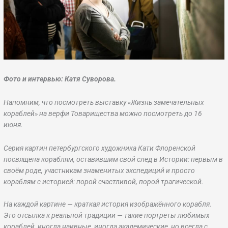
Фото и интервью: Катя Суворова.
Напомним, что посмотреть выставку «Жизнь замечательных
кораблей» на верфи Товарищества можно посмотреть до 16
июня.
Серия картин петербургского художника Кати Флоренской
посвящена кораблям, оставившим свой след в Истории: первым в
своём роде, участникам знаменитых экспедиций и просто
кораблям с историей: порой счастливой, порой трагической.
На каждой картине — краткая история изображённого корабля.
Это отсылка к реальной традиции — такие портреты любимых
кораблей, иногда наивные, иногда академические, но всегда с