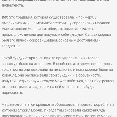
пожалуйста.
КФ:
Это традиция, которая существовала, к примеру, у
американских и – в меньшей степени – у европейских моряков.
Американские моряки-китобои, которые занимались
промыслом, делали или покупали себе сундуки. Сундук моряка
был его личной сокровищницей, основным достоянием и
гордостью.
Такой сундук старались как-то приукрасить. У китобоев
зачастую было на это время. В особенно это время появлялось
тогда, когда они выходили на пенсию, но и пока моряки были на
корабле, они расписывали свои сундуки – в особенности,
изнутри. Ведь снаружи сундук может побиться, а вот внутренняя
сторона крышки гладкая, и на ней можно что-нибудь
нарисовать.
Чаще всего на этой крышке изображался, например, корабль, на
котором служил моряк. Иногда там рисовали каких-нибудь
прекрасных русалок или романтические сцены, которых моряк