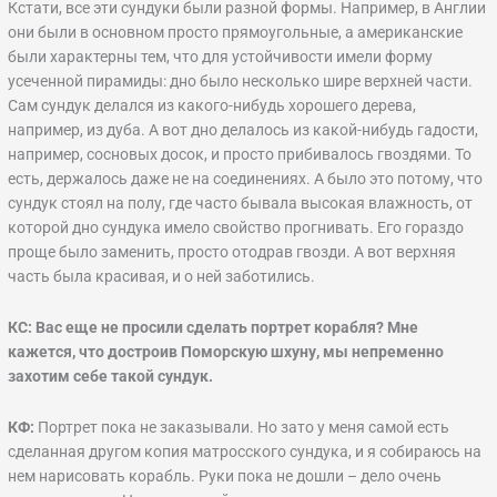
Кстати, все эти сундуки были разной формы. Например, в Англии
они были в основном просто прямоугольные, а американские
были характерны тем, что для устойчивости имели форму
усеченной пирамиды: дно было несколько шире верхней части.
Сам сундук делался из какого-нибудь хорошего дерева,
например, из дуба. А вот дно делалось из какой-нибудь гадости,
например, сосновых досок, и просто прибивалось гвоздями. То
есть, держалось даже не на соединениях. А было это потому, что
сундук стоял на полу, где часто бывала высокая влажность, от
которой дно сундука имело свойство прогнивать. Его гораздо
проще было заменить, просто отодрав гвозди. А вот верхняя
часть была красивая, и о ней заботились.
КС: Вас еще не просили сделать портрет корабля? Мне
кажется, что достроив Поморскую шхуну, мы непременно
захотим себе такой сундук.
КФ:
Портрет пока не заказывали. Но зато у меня самой есть
сделанная другом копия матросского сундука, и я собираюсь на
нем нарисовать корабль. Руки пока не дошли – дело очень