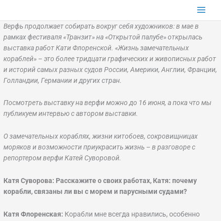
Перейти
к
Верфь продолжает собирать вокруг себя художников: в мае в
содержимому
рамках фестиваля «Транзит» на «Открытой палубе» открылась
выставка работ Кати Флоренской. «Жизнь замечательных
кораблей» – это более тридцати графических и живописных работ
и историй самых разных судов России, Америки, Англии, Франции,
Голландии, Германии и других стран.
Посмотреть выставку на верфи можно до 16 июня, а пока что мы
публикуем интервью с автором выставки.
О замечательных кораблях, жизни китобоев, сокровищницах
моряков и возможности приукрасить жизнь – в разговоре с
репортером верфи Катей Суворовой.
Катя Суворова: Расскажите о своих работах, Катя: почему
корабли, связаны ли вы с морем и парусными судами?
Катя Флоренская:
Корабли мне всегда нравились, особенно