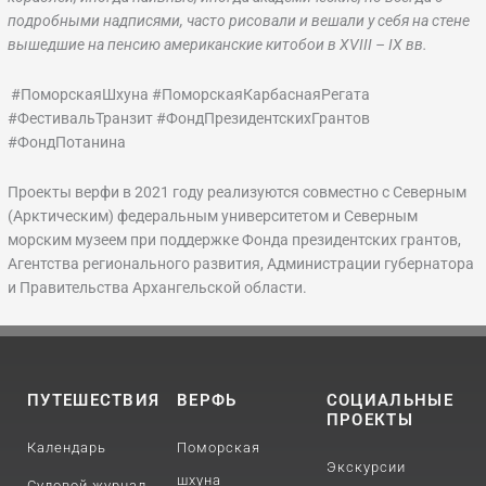
подробными надписями, часто рисовали и вешали у себя на стене
вышедшие на пенсию американские китобои в XVIII – IX вв.
#ПоморскаяШхуна #ПоморскаяКарбаснаяРегата
#ФестивальТранзит #ФондПрезидентскихГрантов
#ФондПотанина
Проекты верфи в 2021 году реализуются совместно с Северным
(Арктическим) федеральным университетом и Северным
морским музеем при поддержке Фонда президентских грантов,
Агентства регионального развития, Администрации губернатора
и Правительства Архангельской области.
ПУТЕШЕСТВИЯ
ВЕРФЬ
СОЦИАЛЬНЫЕ
ПРОЕКТЫ
Календарь
Поморская
Экскурсии
шхуна
Судовой журнал