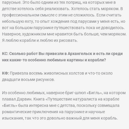
парусные. Это было одним из тех поприщ, на которых мне в
детстве хотелось себя реализовать. Хотелось стать моряком. В
профессиональном смысле с этим не сложилось. Если считать
небольшую яхту, то опыт хождения под парусами у меня есть, но
вот на большом паруснике путешествовать пока не доводилось.
Наверное, художником мне нравится быть больше, чем моряком.
Я люблю корабли и люблю их рисовать.
КС: Сколько работ Вы привезли в Архангельск и есть ли среди
них какие-то особенно любимые картины и корабли?
КФ:
Привезла восемь живописных холстов и что-то около
двадцати восьми рисунков.
Из особенно любимых, наверное бриг-шлюп «Бигль», на котором
плавал Дарвин. Книга «Путешествие натуралиста на корабле
«Бигль» была интересна мне с детства, поскольку совмещала
романтические приключения на паруснике и научные
изыскания, так что это довольно важный для меня корабль.